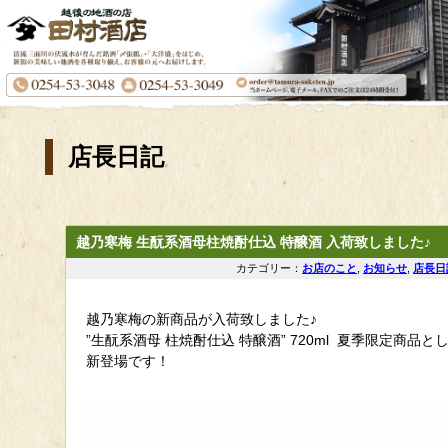
店長日記
越乃寒梅 生酛系酒母柱焼酎仕込 特醸酒 入荷致しました♪
カテゴリー：
お店のこと
,
お知らせ
,
店長日
越乃寒梅の新商品が入荷致しました♪
”生酛系酒母 柱焼酎仕込 特醸酒” 720ml 夏季限定商品と
新登場です！