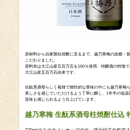
原材料から自家製柱焼酎に至るまで、越乃寒梅の故郷・
こだわりました。
原料米は大江山産五百万石を100％使用、特醸酒の特徴
大江山産五百万石由来です。
生酛系酒母らしく複雑で個性的な香味の中にも越乃寒梅
美しさを感じていただけるよう丁寧に醸し、1年半の低温
旨味も感じられるよう仕上げています。
越乃寒梅 生酛系酒母柱焼酎仕込 