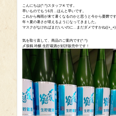
こんにちは(^.^)スタッフＫです。
早いものでもう6月…ほんと早いです。
これから梅雨が来て暑くなるのかと思うと今から憂欝です(^
年々夏の暑さが堪えるようになってきました。
マスクがなければまだいいのに…まだダメですかね((+_+)
気を取り直して、商品のご案内です(^.^)
〆張鶴 吟醸 生貯蔵酒が好評販売中です！