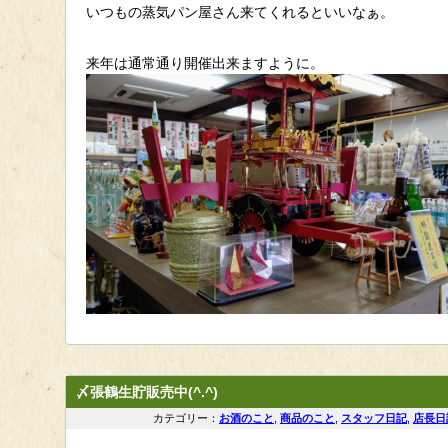
いつもの蒸気パン屋さん来てくれるといいなぁ。
来年は通常通り開催出来ますように。
〆張鶴生貯販売中(^.^)
カテゴリー：
お酒のこと
,
商品のこと
,
スタッフ日記
,
店長日