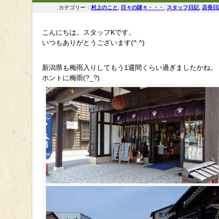
カテゴリー：
村上のこと
,
日々の諸々・・・
,
スタッフ日記
,
店長日
こんにちは。スタッフKです。
いつもありがとうございます(^.^)
新潟県も梅雨入りしてもう1週間くらい過ぎましたかね。
ホントに梅雨(?_?)