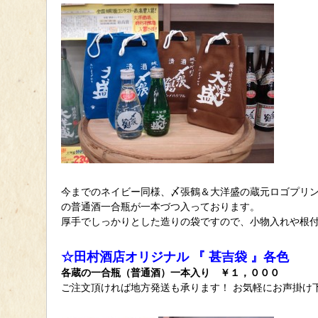
今までのネイビー同様、〆張鶴＆大洋盛の蔵元ロゴプリ
の普通酒一合瓶が一本づつ入っております。
厚手でしっかりとした造りの袋ですので、小物入れや根
☆田村酒店オリジナル 『 甚吉袋 』各色
各蔵の一合瓶（普通酒）一本入り ￥１，０００
ご注文頂ければ地方発送も承ります！ お気軽にお声掛け