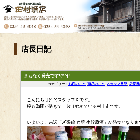
店長日記
まもなく発売です!(^^)!
カテゴリー：
お店のこと
,
商品のこと
,
スタッフ日記
,
店長日
こんにちは(^.^)スタッフＫです。
桜も満開が過ぎて、散り始めている村上市です。
いよいよ、来週「〆張鶴 吟醸 生貯蔵酒」が発売となりま