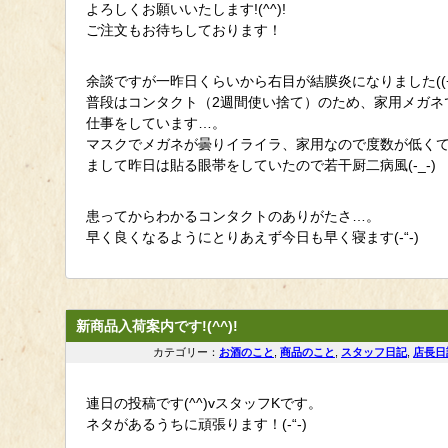
よろしくお願いいたします!(^^)!
ご注文もお待ちしております！
余談ですが一昨日くらいから右目が結膜炎になりました((+_
普段はコンタクト（2週間使い捨て）のため、家用メガネ
仕事をしています…。
マスクでメガネが曇りイライラ、家用なので度数が低く
まして昨日は貼る眼帯をしていたので若干厨二病風(-_-)
患ってからわかるコンタクトのありがたさ…。
早く良くなるようにとりあえず今日も早く寝ます(-“-)
新商品入荷案内です!(^^)!
カテゴリー：
お酒のこと
,
商品のこと
,
スタッフ日記
,
店長日
連日の投稿です(^^)vスタッフKです。
ネタがあるうちに頑張ります！(-“-)