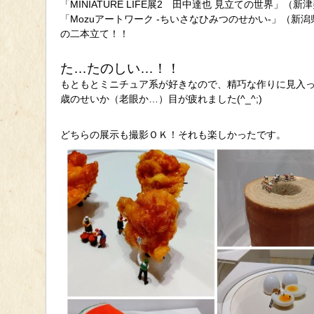
「MINIATURE LIFE展2 田中達也 見立ての世界」（
「Mozuアートワーク -ちいさなひみつのせかい-」（新
の二本立て！！
た…たのしい…！！
もともとミニチュア系が好きなので、精巧な作りに見入
歳のせいか（老眼か…）目が疲れました(^_^;)
どちらの展示も撮影ＯＫ！それも楽しかったです。