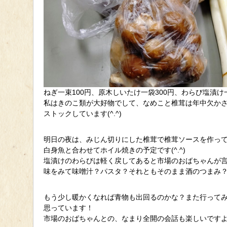
ねぎ一束100円、原木しいたけ一袋300円、わらび塩漬け一
私はきのこ類が大好物でして、なめこと椎茸は年中欠か
ストックしています(^.^)
明日の夜は、みじん切りにした椎茸で椎茸ソースを作っ
白身魚と合わせてホイル焼きの予定です(^.^)
塩漬けのわらびは軽く戻してあると市場のおばちゃんが
味をみて味噌汁？パスタ？それともそのまま酒のつまみ
もう少し暖かくなれば青物も出回るのかな？また行って
思っています！
市場のおばちゃんとの、なまり全開の会話も楽しいですよ!(^