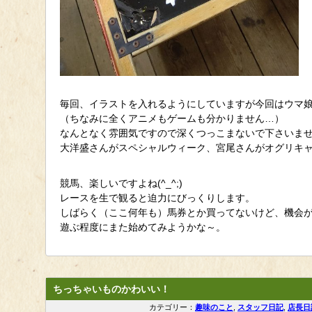
毎回、イラストを入れるようにしていますが今回はウマ
（ちなみに全くアニメもゲームも分かりません…）
なんとなく雰囲気ですので深くつっこまないで下さいませ(-
大洋盛さんがスペシャルウィーク、宮尾さんがオグリキ
競馬、楽しいですよね(^_^;)
レースを生で観ると迫力にびっくりします。
しばらく（ここ何年も）馬券とか買ってないけど、機会
遊ぶ程度にまた始めてみようかな～。
ちっちゃいものかわいい！
カテゴリー：
趣味のこと
,
スタッフ日記
,
店長日