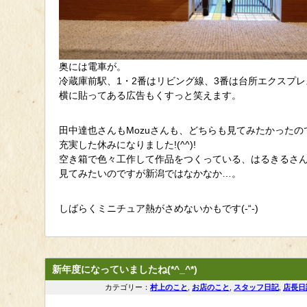
奥には電車が。
冷蔵庫前駅、1・2番はリビング線、3番は台所エクスプレ
横に貼ってある広告もくすっと笑えます。
田中達也さんもMozuさんも、どちらも見てみたかったの
充実した休みになりました!(^^)!
空き箱で色々工作して作品をつくっている、はるきるさ
見てみたいのですが新潟ではなかなか…。
しばらくミニチュア熱がさめないかもです(-“-)
新年度になっていましたね(*^_^*)
カテゴリー：
村上のこと
,
お店のこと
,
スタッフ日記
,
店長日