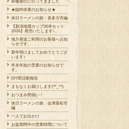
研修旅行に行ってきました
★臨時休業のお知らせ★
休日ラーメンの旅：喜多方市編
【新潟地酒カップ30本セット
2026】発売いたします♪
地方発送ご利用のお客様へお知
らせです。
新年明けましておめでとうござ
います♪
年末年始の営業のお知らせで
す。
DIY部活動報告
まもなくお届けします(*^_^*)
おつまみ勢揃い！
休日ラーメンの旅：会津若松市
編
一人でお出かけ
お盆期間中の営業時間について