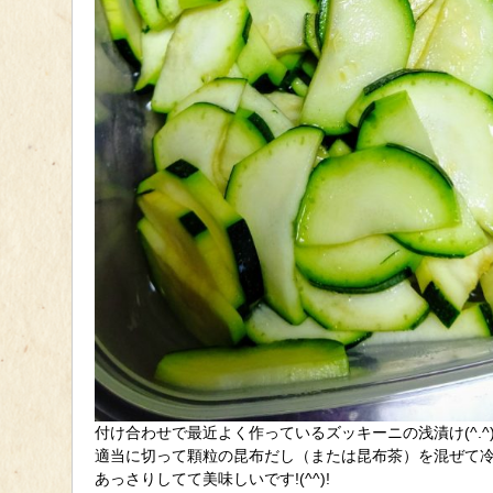
付け合わせで最近よく作っているズッキーニの浅漬け(^.^
適当に切って顆粒の昆布だし（または昆布茶）を混ぜて
あっさりしてて美味しいです!(^^)!