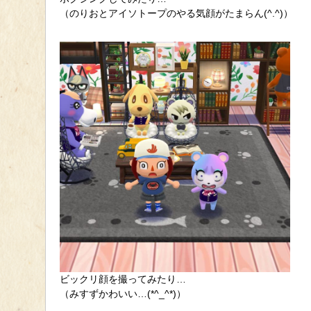
（のりおとアイソトープのやる気顔がたまらん(^.^)）
ビックリ顔を撮ってみたり…
（みすずかわいい…(*^_^*)）