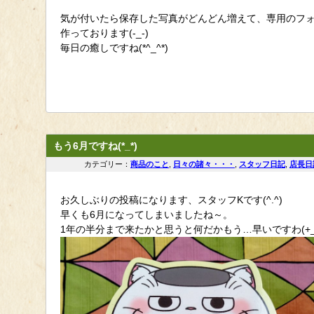
気が付いたら保存した写真がどんどん増えて、専用のフ
作っております(-_-)
毎日の癒しですね(*^_^*)
もう6月ですね(*_*)
カテゴリー：
商品のこと
,
日々の諸々・・・
,
スタッフ日記
,
店長日
お久しぶりの投稿になります、スタッフKです(^.^)
早くも6月になってしまいましたね～。
1年の半分まで来たかと思うと何だかもう…早いですわ(+_