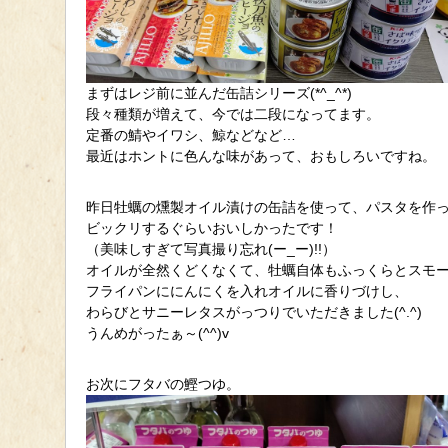
まずはレジ前に並んだ缶詰シリーズ(*^_^*)
段々種類が増えて、今では二段になってます。
定番の鯖やイワシ、鯨などなど…
最近はホントに色んな味があって、おもしろいですね。
昨日牡蠣の燻製オイル漬けの缶詰を使って、パスタを作
ビックリするぐらいおいしかったです！
（美味しすぎて写真撮り忘れ(ー_ー)!!）
オイルが全然くどくなくて、牡蠣自体もふっくらとスモ
フライパンににんにくを入れオイルに香りづけし、
わらびとサニーレタスがっつりでいただきました(^.^)
うんめがったぁ～(^^)v
お次にフタバの鰹つゆ。