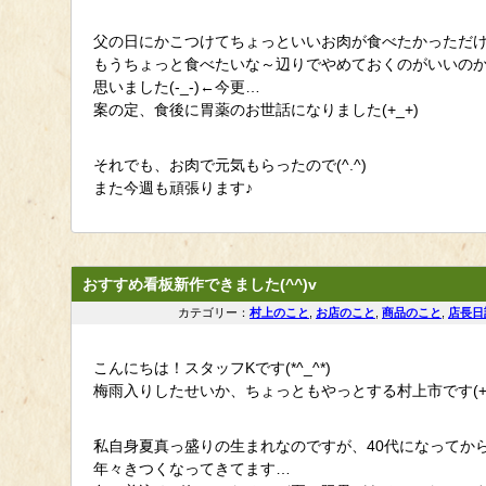
父の日にかこつけてちょっといいお肉が食べたかっただけなん
もうちょっと食べたいな～辺りでやめておくのがいいの
思いました(-_-)←今更…
案の定、食後に胃薬のお世話になりました(+_+)
それでも、お肉で元気もらったので(^.^)
また今週も頑張ります♪
おすすめ看板新作できました(^^)v
カテゴリー：
村上のこと
,
お店のこと
,
商品のこと
,
店長日
こんにちは！スタッフKです(*^_^*)
梅雨入りしたせいか、ちょっともやっとする村上市です(+_
私自身夏真っ盛りの生まれなのですが、40代になってか
年々きつくなってきてます…