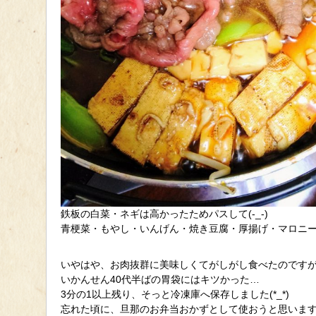
鉄板の白菜・ネギは高かったためパスして(-_-)
青梗菜・もやし・いんげん・焼き豆腐・厚揚げ・マロニ
いやはや、お肉抜群に美味しくてがしがし食べたのです
いかんせん40代半ばの胃袋にはキツかった…
3分の1以上残り、そっと冷凍庫へ保存しました(*_*)
忘れた頃に、旦那のお弁当おかずとして使おうと思います(^