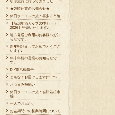
研修旅行に行ってきました
★臨時休業のお知らせ★
休日ラーメンの旅：喜多方市編
【新潟地酒カップ30本セット
2026】発売いたします♪
地方発送ご利用のお客様へお知
らせです。
新年明けましておめでとうござ
います♪
年末年始の営業のお知らせで
す。
DIY部活動報告
まもなくお届けします(*^_^*)
おつまみ勢揃い！
休日ラーメンの旅：会津若松市
編
一人でお出かけ
お盆期間中の営業時間について