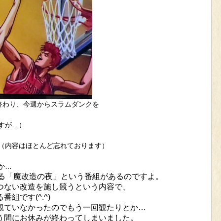
終わり、今週からスラムダンクを
すが…）
（内容はほとんど忘れております）
か…
いる「魔改造の夜」という番組があるのですよ。
つない改造を施し競うという内容で、
組です(^.^)
観ていなかったのでもう一回観たりとか…
う間にお休みが終わってしまいました。