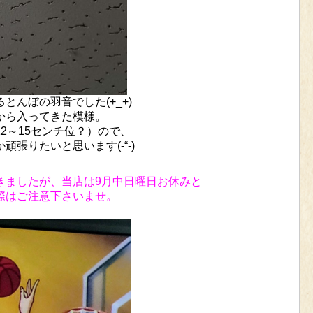
とんぼの羽音でした(+_+)
から入ってきた模様。
2～15センチ位？）ので、
張りたいと思います(-“-)
きましたが、当店は9月中日曜日お休みと
際はご注意下さいませ。