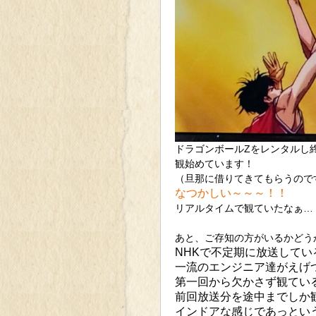
ドラゴンボールZをレンタルし
観始めています！
（旦那に借りてきてもらうので
なつかしい～～～！！
リアルタイムで観ていたなぁ…
あと、ご存知の方がいるかどう
NHKで不定期に放送して
一流のエンジニア達がえげ
第一回から欠かさず観ている番
前回放送分を途中までしか
インドアな感じであっとい