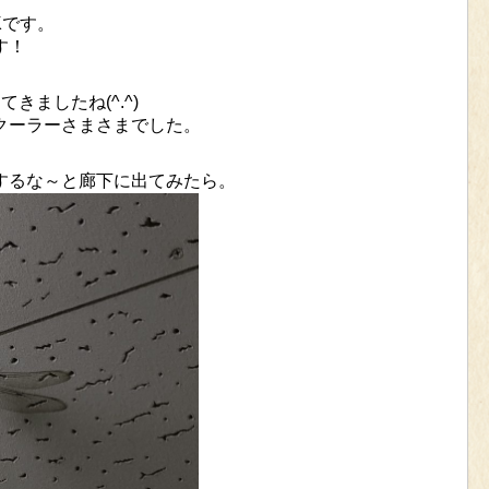
Kです。
す！
きましたね(^.^)
クーラーさまさまでした。
するな～と廊下に出てみたら。