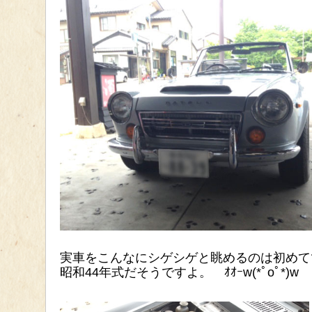
実車をこんなにシゲシゲと眺めるのは初めて
昭和44年式だそうですよ。 ｵｵｰw(*ﾟoﾟ*)w