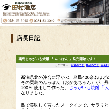
店長日記
粟島じゃがいも焼酎 『 んっぽん 』発売開始です！
カテゴリー：
お酒のこと
,
商品のこと
,
店長日
新潟県北の沖合に浮かぶ、島民400余名ほどの 
その粟島のんっぽん（おかあちゃん）が、丹
100％ 使用して作った、
じゃがいも焼酎「 ん
なりました。
島で美味しく育ったメークインで、サラりと