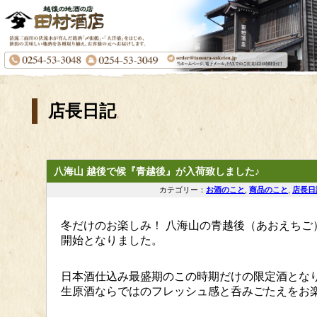
店長日記
八海山 越後で候『青越後』が入荷致しました♪
カテゴリー：
お酒のこと
,
商品のこと
,
店長日
冬だけのお楽しみ！ 八海山の青越後（あおえちご
開始となりました。
日本酒仕込み最盛期のこの時期だけの限定酒とな
生原酒ならではのフレッシュ感と呑みごたえをお楽