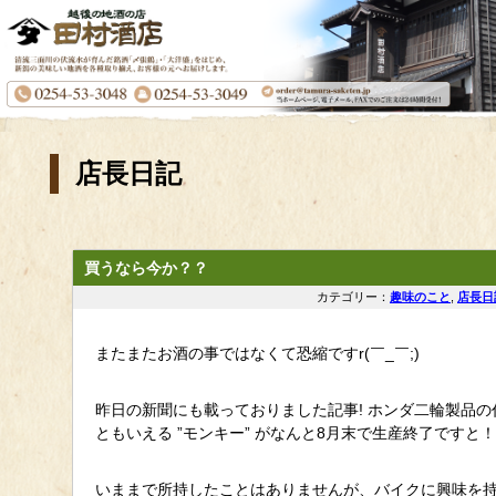
店長日記
買うなら今か？？
カテゴリー：
趣味のこと
,
店長日
またまたお酒の事ではなくて恐縮ですr(￣_￣;)
昨日の新聞にも載っておりました記事!
ホンダ二輪製品の
ともいえる ”モンキー” がなんと8月末で
生産終了ですと！
いままで所持したことはありませんが、バイクに興味を