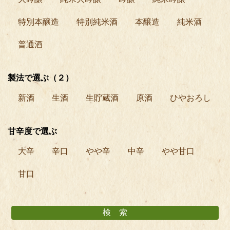
特別本醸造
特別純米酒
本醸造
純米酒
普通酒
製法で選ぶ（２）
新酒
生酒
生貯蔵酒
原酒
ひやおろし
甘辛度で選ぶ
大辛
辛口
やや辛
中辛
やや甘口
甘口