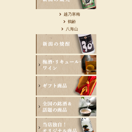
越乃寒梅
鶴齢
八海山