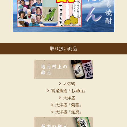
取り扱い商品
〆張鶴
宮尾酒造「お城山」
大洋盛
大洋盛「紫雲」
大洋盛「無想」