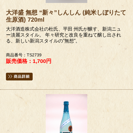
大洋盛 無想 “新々”しんしん (純米しぼりたて
生原酒) 720ml
大洋酒造株式会社の杜氏、平田 州氏が醸す、新潟ニュ
ー淡麗スタイル。 年々研究と改良を重ねて醸し出され
る、新しい新潟スタイルの”無想”。
商品番号：TS2739
販売価格：1,700円