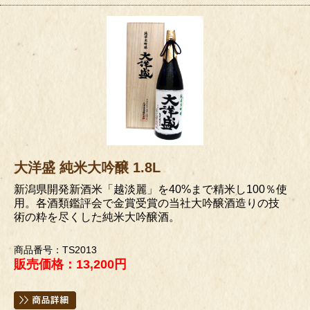
大洋盛 純米大吟醸 1.8L
新潟県開発新酒米「越淡麗」を40%まで精米し100％使
用。各酒類鑑評会で金賞受賞の当社大吟醸酒造りの技
術の粋を尽くした純米大吟醸酒。
商品番号：TS2013
販売価格：13,200円