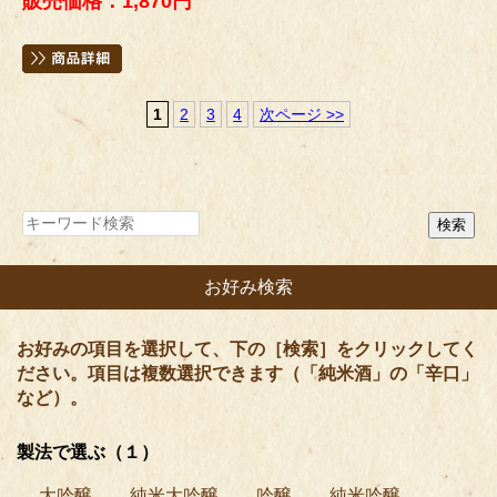
販売価格：1,870円
1
2
3
4
次ページ >>
お好み検索
お好みの項目を選択して、下の［検索］をクリックしてく
ださい。項目は複数選択できます（「純米酒」の「辛口」
など）。
製法で選ぶ（１）
大吟醸
純米大吟醸
吟醸
純米吟醸