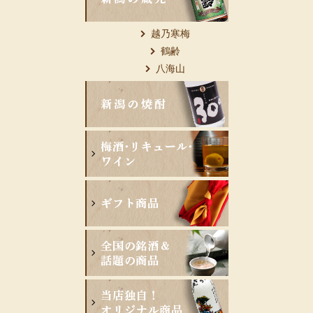
越乃寒梅
鶴齢
八海山