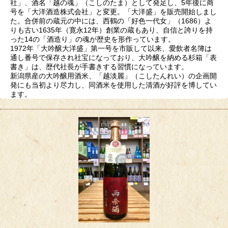
社」、酒名「越の魂」（こしのたま）として発足し、5年後に商
号を「大洋酒造株式会社」と変更。「大洋盛」を販売開始しまし
た。合併前の蔵元の中には、西鶴の「好色一代女」（1686）よ
りも古い1635年（寛永12年）創業の蔵もあり、自信と誇りを持
った14の「酒造り」の魂が歴史を形作っています。
1972年「大吟醸大洋盛」第一号を市販して以来、愛飲者名簿は
通し番号で保存され社宝になっており、大吟醸を納める杉箱「表
書き」は、歴代社長が手書きする習慣になっています。
新潟県産の大吟醸用酒米、「越淡麗」（こしたんれい）の企画開
発にも当初より尽力し、同酒米を使用した清酒が好評を博してい
ます。