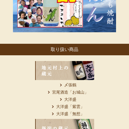
取り扱い商品
〆張鶴
宮尾酒造「お城山」
大洋盛
大洋盛「紫雲」
大洋盛「無想」