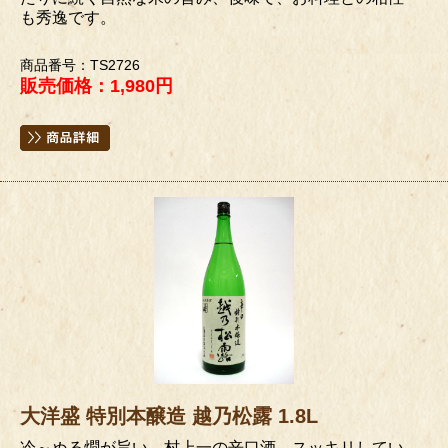
も秀逸です。
商品番号：TS2726
販売価格：1,980円
大洋盛 特別本醸造 越乃松露 1.8L
冷～ぬる燗が旨い、村上一の辛口酒。スッキリしてい