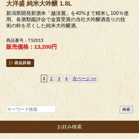
大洋盛 純米大吟醸 1.8L
新潟県開発新酒米「越淡麗」を40%まで精米し100％使
用。各酒類鑑評会で金賞受賞の当社大吟醸酒造りの技
術の粋を尽くした純米大吟醸酒。
商品番号：TS2013
販売価格：13,200円
1
2
3
4
次ページ >>
お好み検索