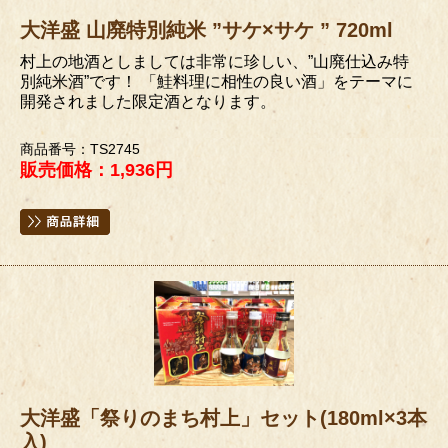
大洋盛 山廃特別純米 ”サケ×サケ ” 720ml
村上の地酒としましては非常に珍しい、”山廃仕込み特
別純米酒”です！ 「鮭料理に相性の良い酒」をテーマに
開発されました限定酒となります。
商品番号：TS2745
販売価格：1,936円
大洋盛「祭りのまち村上」セット(180ml×3本
入)