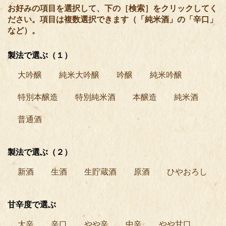
お好みの項目を選択して、下の［検索］をクリックしてく
ださい。項目は複数選択できます（「純米酒」の「辛口」
など）。
製法で選ぶ（１）
大吟醸
純米大吟醸
吟醸
純米吟醸
特別本醸造
特別純米酒
本醸造
純米酒
普通酒
製法で選ぶ（２）
新酒
生酒
生貯蔵酒
原酒
ひやおろし
甘辛度で選ぶ
大辛
辛口
やや辛
中辛
やや甘口