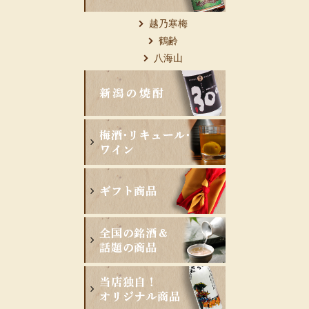
越乃寒梅
鶴齢
八海山