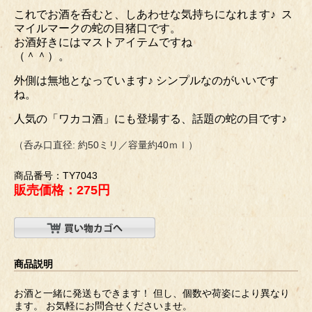
これでお酒を呑むと、しあわせな気持ちになれます♪ ス
マイルマークの蛇の目猪口です。
お酒好きにはマストアイテムですね
（＾＾）。
外側は無地となっています♪ シンプルなのがいいです
ね。
人気の「ワカコ酒」にも登場する、話題の蛇の目です♪
（呑み口直径: 約50ミリ／容量約40ｍｌ）
商品番号：TY7043
販売価格：275円
商品説明
お酒と一緒に発送もできます！ 但し、個数や荷姿により異なり
ます。 お気軽にお問合せくださいませ。