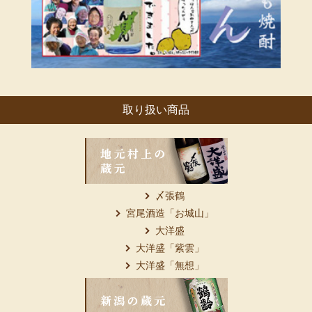
取り扱い商品
〆張鶴
宮尾酒造「お城山」
大洋盛
大洋盛「紫雲」
大洋盛「無想」