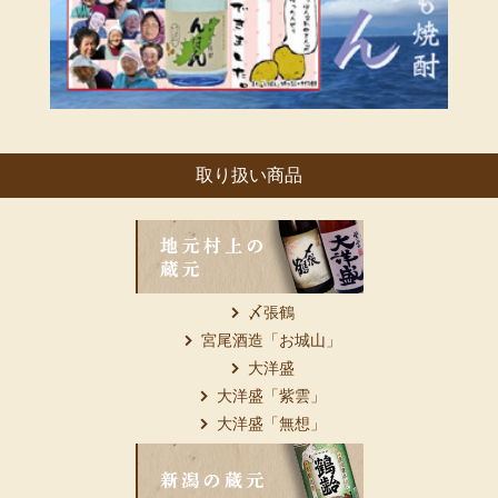
取り扱い商品
〆張鶴
宮尾酒造「お城山」
大洋盛
大洋盛「紫雲」
大洋盛「無想」