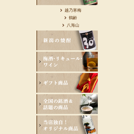
越乃寒梅
鶴齢
八海山