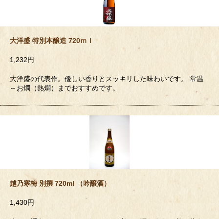
大洋盛 特別本醸造 720ｍｌ
1,232円
大洋盛の代表作。優しい香りとスッキリした味わいです。 常温
～お燗（熱燗）までおすすめです。
越乃寒梅 別撰 720ml （吟醸酒）
1,430円